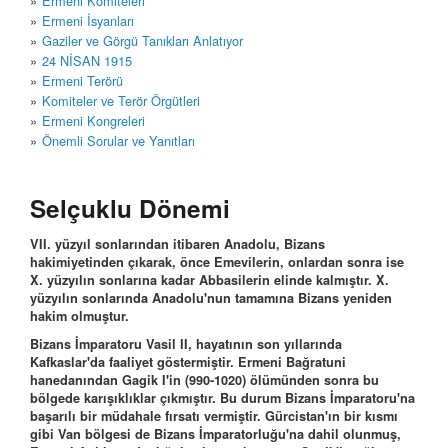
Ermeni Komiteleri
Ermeni İsyanları
Gaziler ve Görgü Tanıkları Anlatıyor
24 NİSAN 1915
Ermeni Terörü
Komiteler ve Terör Örgütleri
Ermeni Kongreleri
Önemli Sorular ve Yanıtları
Selçuklu Dönemi
VII. yüzyıl sonlarından itibaren Anadolu, Bizans
hakimiyetinden çıkarak, önce Emevilerin, onlardan sonra ise
X. yüzyılın sonlarına kadar Abbasilerin elinde kalmıştır. X.
yüzyılın sonlarında Anadolu'nun tamamına Bizans yeniden
hakim olmuştur.
Bizans İmparatoru Vasil II, hayatının son yıllarında
Kafkaslar'da faaliyet göstermiştir. Ermeni Bağratuni
hanedanından Gagik I'in (990-1020) ölümünden sonra bu
bölgede karışıklıklar çıkmıştır. Bu durum Bizans İmparatoru'na
başarılı bir müdahale fırsatı vermiştir. Gürcistan'ın bir kısmı
gibi Van bölgesi de Bizans İmparatorluğu'na dahil olunmuş,