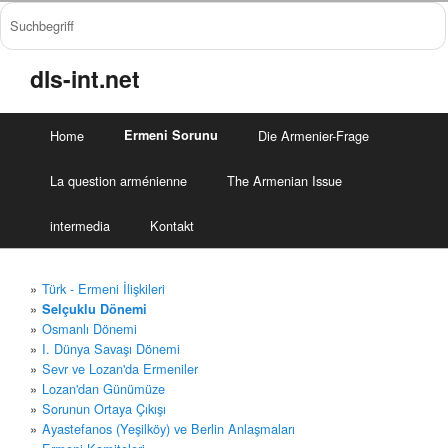
dls-int.net
Home
Ermeni Sorunu
Die Armenier-Frage
La question arménienne
The Armenian Issue
intermedia
Kontakt
Türk - Ermeni İlişkileri
Selçuklu Dönemi
Osmanlı Dönemi
I. Dünya Savaşı Dönemi
Sevr ve Lozan'da Ermeniler
Lozan'dan Günümüze
Sorunun Ortaya Çıkışı
Ayastefanos (Yeşilköy) ve Berlin Anlaşmaları