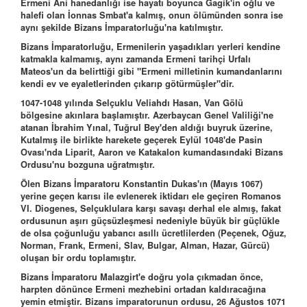
Ermeni Ani hanedanlığı ise hayatı boyunca Gagik'in oğlu ve
halefi olan İonnas Smbat'a kalmış, onun ölümünden sonra ise
aynı şekilde Bizans İmparatorluğu'na katılmıştır.
Bizans İmparatorluğu, Ermenilerin yaşadıkları yerleri kendine
katmakla kalmamış, aynı zamanda Ermeni tarihçi Urfalı
Mateos'un da belirttiği gibi "Ermeni milletinin kumandanlarını
kendi ev ve eyaletlerinden çıkarıp götürmüşler"dir.
1047-1048 yılında Selçuklu Veliahdı Hasan, Van Gölü
bölgesine akınlara başlamıştır. Azerbaycan Genel Valiliği'ne
atanan İbrahim Yınal, Tuğrul Bey'den aldığı buyruk üzerine,
Kutalmış ile birlikte harekete geçerek Eylül 1048'de Pasin
Ovası'nda Liparit, Aaron ve Katakalon kumandasındaki Bizans
Ordusu'nu bozguna uğratmıştır.
Ölen Bizans İmparatoru Konstantin Dukas'ın (Mayıs 1067)
yerine geçen karısı ile evlenerek iktidarı ele geçiren Romanos
VI. Diogenes, Selçuklulara karşı savaşı derhal ele almış, fakat
ordusunun aşırı güçsüzleşmesi nedeniyle büyük bir güçlükle
de olsa çoğunluğu yabancı asıllı ücretlilerden (Peçenek, Oğuz,
Norman, Frank, Ermeni, Slav, Bulgar, Alman, Hazar, Gürcü)
oluşan bir ordu toplamıştır.
Bizans İmparatoru Malazgirt'e doğru yola çıkmadan önce,
harpten dönünce Ermeni mezhebini ortadan kaldıracağına
yemin etmiştir. Bizans imparatorunun ordusu, 26 Ağustos 1071