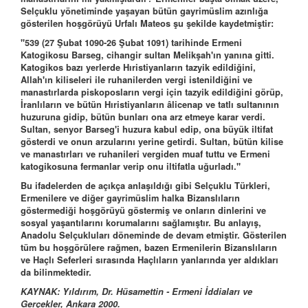
Selçuklu yönetiminde yaşayan bütün gayrimüslim azınlığa
gösterilen hoşgörüyü Urfalı Mateos şu şekilde kaydetmiştir:
"539 (27 Şubat 1090-26 Şubat 1091) tarihinde Ermeni
Katogikosu Barseg, cihangir sultan Melikşah'ın yanına gitti.
Katogikos bazı yerlerde Hıristiyanların tazyik edildiğini,
Allah'ın kiliseleri ile ruhanilerden vergi istenildiğini ve
manastırlarda piskoposların vergi için tazyik edildiğini görüp,
İranlıların ve bütün Hıristiyanların âlicenap ve tatlı sultanının
huzuruna gidip, bütün bunları ona arz etmeye karar verdi.
Sultan, senyor Barseg'i huzura kabul edip, ona büyük iltifat
gösterdi ve onun arzularını yerine getirdi. Sultan, bütün kilise
ve manastırları ve ruhanileri vergiden muaf tuttu ve Ermeni
katogikosuna fermanlar verip onu iltifatla uğurladı."
Bu ifadelerden de açıkça anlaşıldığı gibi Selçuklu Türkleri,
Ermenilere ve diğer gayrimüslim halka Bizanslıların
göstermediği hoşgörüyü göstermiş ve onların dinlerini ve
sosyal yaşantılarını korumalarını sağlamıştır. Bu anlayış,
Anadolu Selçukluları döneminde de devam etmiştir. Gösterilen
tüm bu hoşgörülere rağmen, bazen Ermenilerin Bizanslıların
ve Haçlı Seferleri sırasında Haçlıların yanlarında yer aldıkları
da bilinmektedir.
KAYNAK: Yıldırım, Dr. Hüsamettin - Ermeni İddiaları ve
Gerçekler, Ankara 2000.